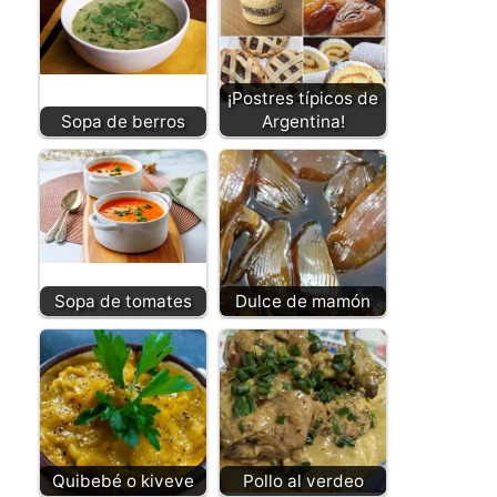
¡Postres típicos de
Sopa de berros
Argentina!
Sopa de tomates
Dulce de mamón
Quibebé o kiveve
Pollo al verdeo