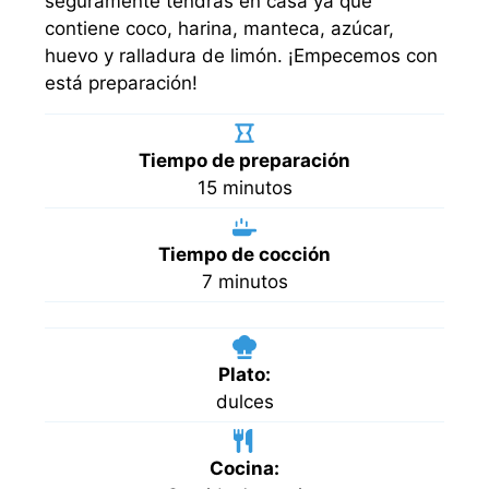
seguramente tendrás en casa ya que
contiene coco, harina, manteca, azúcar,
huevo y ralladura de limón. ¡Empecemos con
está preparación!
Tiempo de preparación
minutos
15
minutos
Tiempo de cocción
minutos
7
minutos
Plato:
dulces
Cocina: