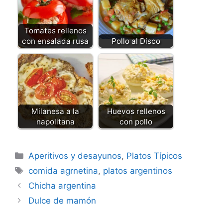
Tomates rellenos
con ensalada rusa
Pollo al Disco
Milanesa a la
Huevos rellenos
napolitana
con pollo
Categorías
Aperitivos y desayunos
,
Platos Típicos
Etiquetas
comida agrnetina
,
platos argentinos
Chicha argentina
Dulce de mamón