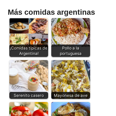
Más comidas argentinas
¡Comidas típicas de
Pollo a la
Argentina!
portuguesa
Serenito casero
Mayonesa de ave