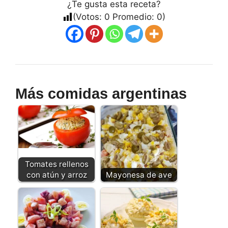
¿Te gusta esta receta?
(Votos:
0
Promedio:
0
)
Más comidas argentinas
Tomates rellenos
con atún y arroz
Mayonesa de ave