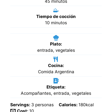
minutos
45
minutos
Tiempo de cocción
minutos
10
minutos
Plato:
entrada, vegetales
Cocina:
Comida Argentina
Etiqueta:
Acompañantes, entrada, vegetales
Servings:
3
personas
Calories:
180
kcal
Cost:
10