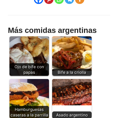
Más comidas argentinas
Ojo de bife con
papas
Bife a la criolla
Hamburguesas
caseras a la parrilla
Asado argentino