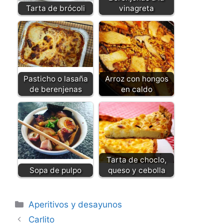
Tarta de brócoli
vinagreta
Pasticho o lasaña
Arroz con hongos
de berenjenas
en caldo
Tarta de choclo,
Sopa de pulpo
queso y cebolla
Categorías
Aperitivos y desayunos
Carlito