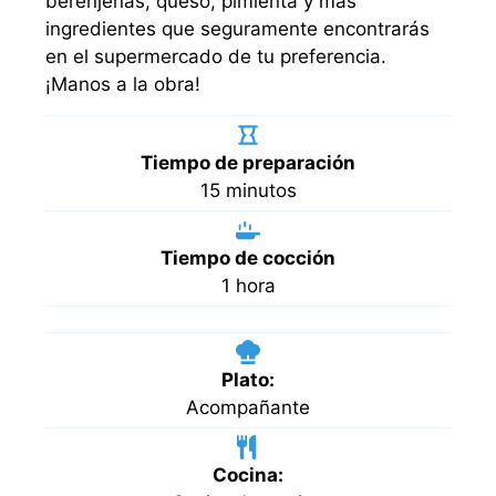
berenjenas, queso, pimienta y más
ingredientes que seguramente encontrarás
en el supermercado de tu preferencia.
¡Manos a la obra!
Tiempo de preparación
minutos
15
minutos
Tiempo de cocción
hora
1
hora
Plato:
Acompañante
Cocina: