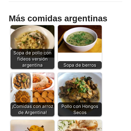
Más comidas argentinas
Sopa de pollo con
fideos versión
argentina
Sopa de berros
¡Comidas con arroz
Pollo con Hongos
de Argentina!
Secos