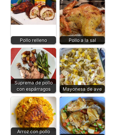
Pollo relleno
Pollo a la sal
Suprema de pollo
con espárragos
Mayonesa de ave
Arroz con pollo