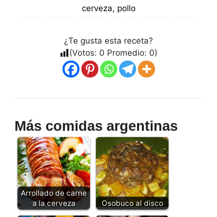
cerveza, pollo
¿Te gusta esta receta?
(Votos:
0
Promedio:
0
)
Más comidas argentinas
Arrollado de carne
a la cerveza
Osobuco al disco