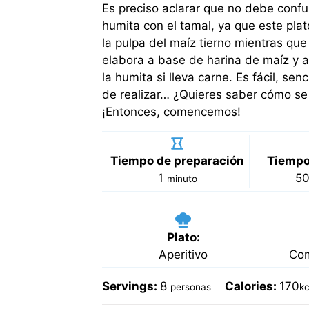
Es preciso aclarar que no debe confu
humita con el tamal, ya que este pla
la pulpa del maíz tierno mientras que
elabora a base de harina de maíz y a
la humita si lleva carne. Es fácil, sen
de realizar… ¿Quieres saber cómo se
¡Entonces, comencemos!
Tiempo de preparación
Tiempo
minuto
1
5
minuto
Plato:
Aperitivo
Com
Servings:
8
Calories:
170
personas
kc