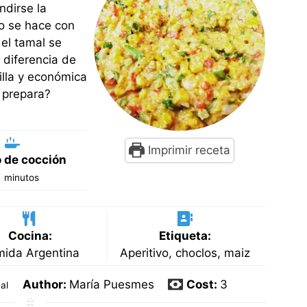
ndirse la
to se hace con
 el tamal se
 diferencia de
cilla y económica
 prepara?
Imprimir receta
 de cocción
minutos
0
minutos
Cocina:
Etiqueta:
ida Argentina
Aperitivo, choclos, maiz
Author:
María Puesmes
Cost:
3
al