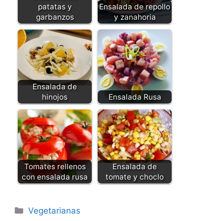
patatas y
Ensalada de repollo
garbanzos
y zanahoria
Ensalada de
hinojos
Ensalada Rusa
Tomates rellenos
Ensalada de
con ensalada rusa
tomate y choclo
Categorías
Vegetarianas