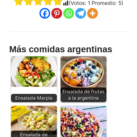
(Votos:
1
Promedio:
5
)
Más comidas argentinas
Ensalada de frutas
Ensalada Marpla
a la argentina
Ensalada de