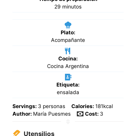
minutos
29
minutos
Plato:
Acompañante
Cocina:
Cocina Argentina
Etiqueta:
ensalada
Servings:
3
personas
Calories:
181
kcal
Author:
María Puesmes
Cost:
3
Utensilios