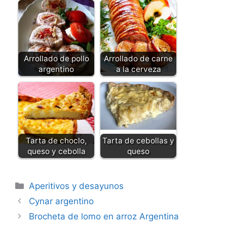
Arrollado de pollo
Arrollado de carne
argentino
a la cerveza
Tarta de choclo,
Tarta de cebollas y
queso y cebolla
queso
Categorías
Aperitivos y desayunos
Cynar argentino
Brocheta de lomo en arroz Argentina