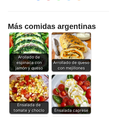
Más comidas argentinas
Arollado de
espinaca con
Arrollado de queso
jamón y queso
con mejillones
Ensalada de
tomate y choclo
Ensalada caprese