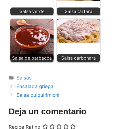
Salsa verde
Salsa tártara
Salsa de barbacoa
Salsa carbonara
Categorías
Salsas
Ensalada griega
Salsa quiquirimichi
Deja un comentario
Recipe Rating