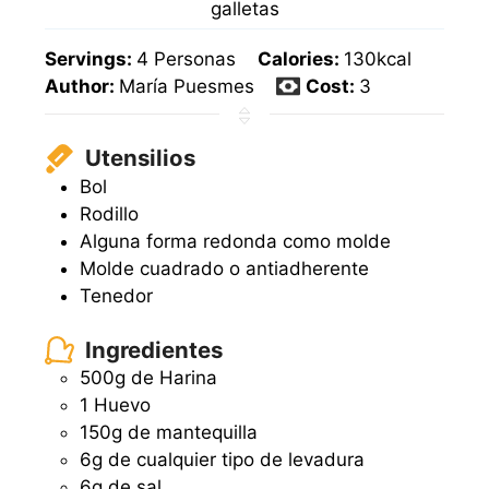
galletas
Servings:
4
Personas
Calories:
130
kcal
Author:
María Puesmes
Cost:
3
Utensilios
Bol
Rodillo
Alguna forma redonda como molde
Molde cuadrado o antiadherente
Tenedor
Ingredientes
500g de Harina
1 Huevo
150g de mantequilla
6g de cualquier tipo de levadura
6g de sal