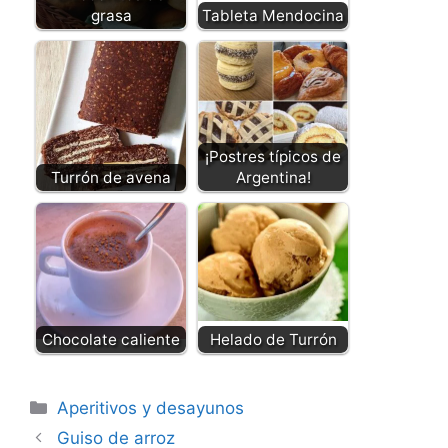
grasa
Tableta Mendocina
¡Postres típicos de
Turrón de avena
Argentina!
Chocolate caliente
Helado de Turrón
Categorías
Aperitivos y desayunos
Guiso de arroz