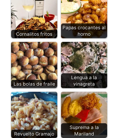
Papas crocantes al
Cornalitos fritos
horno
Lengua a la
Las bolas de fraile
vinagreta
Suprema a la
Revuelto Gramajo
Mariland