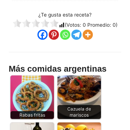
¿Te gusta esta receta?
(Votos:
0
Promedio:
0
)
Más comidas argentinas
Cazuela de
Rabas fritas
mariscos